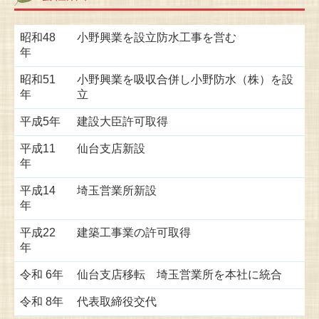
昭和48
小野興業を設立防水工事を営む
年
昭和51
小野興業を吸収合併し小野防水（株）を設
年
立
平成5年
建設大臣許可取得
平成11
仙台支店新設
年
平成14
埼玉営業所新設
年
平成22
建築工事業の許可取得
年
令和 6年
仙台支店移転 埼玉営業所を本社に統合
令和 8年
代表取締役交代