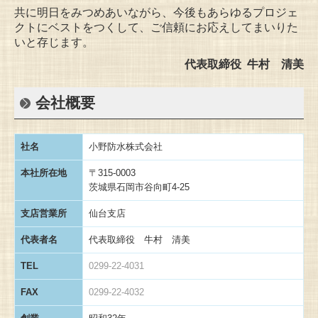
共に明日をみつめあいながら、今後もあらゆるプロジェ
クトにベストをつくして、ご信頼にお応えしてまいりた
いと存じます。
代表取締役 牛村 清美
会社概要
社名
小野防水株式会社
本社所在地
〒315-0003
茨城県石岡市谷向町4-25
支店営業所
仙台支店
代表者名
代表取締役 牛村 清美
TEL
0299-22-4031
FAX
0299-22-4032