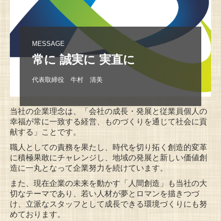
採用情報
MESSAGE
常に 誠実に 実直に
代表取締役　牛村　清美
当社の企業理念は、「会社の成長・発展と従業員個人の
幸福が常に一致する経営、ものづくりを通じて社会に貢
献する」ことです。
職人としての責務を果たし、時代を切り拓く創造的変革
に積極果敢にチャレンジし、地域の発展と新しい価値創
造に一丸となって企業努力を続けています。
また、現在企業の未来を動かす「人間創造」も当社の大
切なテーマであり、若い人材が夢とロマンを描きつづ
け、立派なスタッフとして成長できる環境づくりにも努
めております。