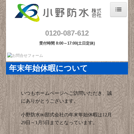
ホーム
0120-087-612
会社概要
受付時間 8:00～17:00(土日定休)
プライバシーポリシー
年末年始休暇について
防水工事
塗装工事
いつもホームページへご訪問いただき、誠
カラーシミュレーション
にありがとうございます。
施工事例
小野防水㈱部式会社の年末年始休暇は12月
29日～1月5日までとなっています。
お知らせ